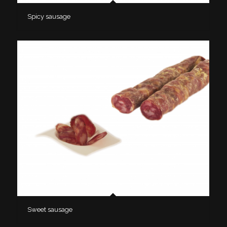
Spicy sausage
Sweet sausage