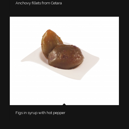
Anchovy fillets from Cetara
Figs in syrup with hot pepper