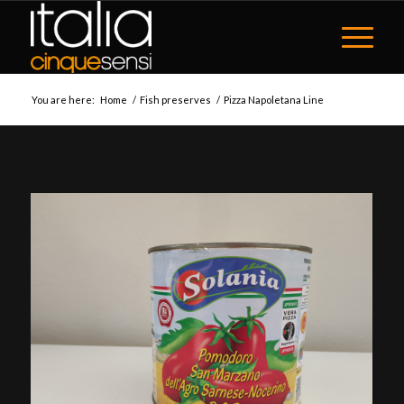
You are here:
Home
/
Fish preserves
/
Pizza Napoletana Line