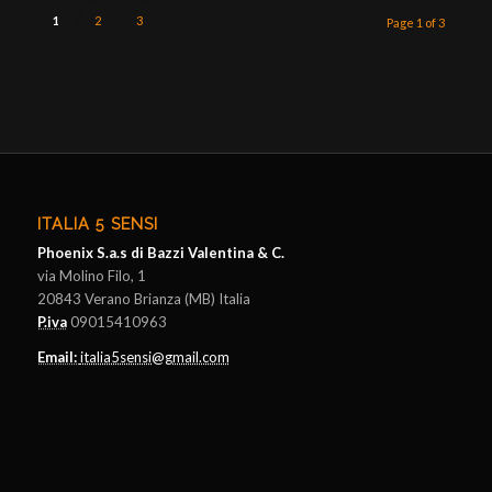
1
2
3
Page 1 of 3
ITALIA 5 SENSI
Phoenix S.a.s di Bazzi Valentina & C.
via Molino Filo, 1
20843 Verano Brianza (MB) Italia
P.iva
09015410963
Email:
italia5sensi@gmail.com